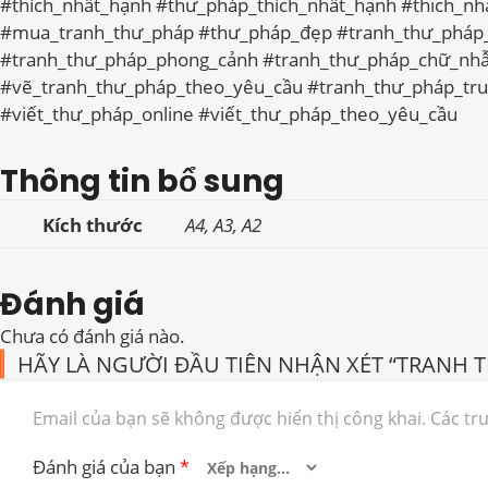
#thích_nhất_hạnh #thư_pháp_thích_nhất_hạnh #thich_n
#mua_tranh_thư_pháp #thư_pháp_đẹp #tranh_thư_pháp
#tranh_thư_pháp_phong_cảnh #tranh_thư_pháp_chữ_nh
#vẽ_tranh_thư_pháp_theo_yêu_cầu #tranh_thư_pháp_tr
#viết_thư_pháp_online #viết_thư_pháp_theo_yêu_cầu
Thông tin bổ sung
Kích thước
A4, A3, A2
Đánh giá
Chưa có đánh giá nào.
HÃY LÀ NGƯỜI ĐẦU TIÊN NHẬN XÉT “TRANH 
Email của bạn sẽ không được hiển thị công khai.
Các tr
Đánh giá của bạn
*