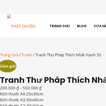
TRANG CHỦ
BLOG
CỬA H
Trang chủ
/
Tranh
/ Tranh Thư Pháp Thích Nhất Hạnh 35
Giảm giá!
Tranh Thư Pháp Thích Nhấ
Khoảng
200.000
₫
–
550.000
₫
giá:
Kích thước A4:20x30cm
từ
Kích thước A3:30x40cm
200.000 ₫
Kích thước A2:40x60cm