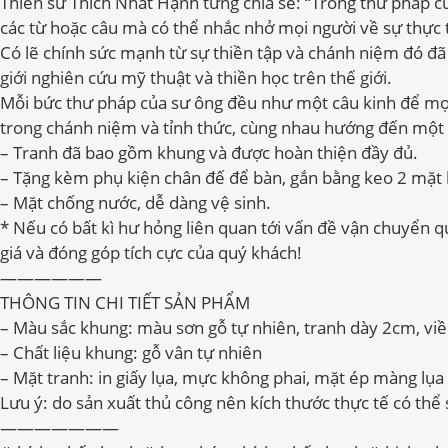
Thiền sư Thích Nhất Hạnh từng chia sẻ: “Trong thư pháp của
các từ hoặc câu mà có thể nhắc nhở mọi người về sự thực
Có lẽ chính sức mạnh từ sự thiền tập và chánh niệm đó đã
giới nghiên cứu mỹ thuật và thiền học trên thế giới.
Mỗi bức thư pháp của sư ông đều như một câu kinh để mọi 
trong chánh niệm và tỉnh thức, cùng nhau hướng đến một c
– Tranh đã bao gồm khung và được hoàn thiện đầy đủ.
– Tặng kèm phụ kiện chân đế để bàn, gắn bằng keo 2 mặt 
– Mặt chống nước, dễ dàng vệ sinh.
* Nếu có bất kì hư hỏng liên quan tới vấn đề vận chuyển 
giá và đóng góp tích cực của quý khách!
——————
THÔNG TIN CHI TIẾT SẢN PHẨM
– Màu sắc khung: màu sơn gỗ tự nhiên, tranh dày 2cm, vi
– Chất liệu khung: gỗ vân tự nhiên
– Mặt tranh: in giấy lụa, mực không phai, mặt ép màng lụa
Lưu ý: do sản xuất thủ công nên kích thước thực tế có thể s
———————