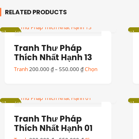
RELATED PRODUCTS
Giảm giá!
Giảm 
Tranh Thư Pháp
Thích Nhất Hạnh 13
Khoảng
Sản
Tranh
200.000
₫
–
550.000
₫
Chọn
giá:
phẩm
từ
này
200.000 ₫
có
đến
nhiều
Giảm giá!
Giảm 
550.000 ₫
biến
thể.
Tranh Thư Pháp
Các
tùy
Thích Nhất Hạnh 01
chọn