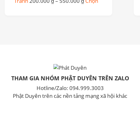
Khoảng
Sản
Tranh
200.000
₫
–
550.000
₫
Chọn
có
giá:
phẩm
thể
từ
này
được
200.000 ₫
có
chọn
đến
nhiều
trên
550.000 ₫
biến
trang
thể.
sản
Các
phẩm
tùy
chọn
có
THAM GIA NHÓM PHẬT DUYÊN TRÊN ZALO
thể
được
Hotline/Zalo: 094.999.3003
chọn
Phật Duyên trên các nền tảng mạng xã hội khác
trên
trang
sản
phẩm