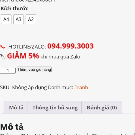
đến
Kích thước
550.000 ₫
A4
A3
A2
094.999.3003
📞
HOTLINE/ZALO:
GIẢM 5%
🏷️
khi mua qua Zalo
Tranh
Thêm vào giỏ hàng
Thư
Pháp
SKU:
Không áp dụng
Danh mục:
Tranh
Thích
Nhất
Hạnh
Mô tả
Thông tin bổ sung
Đánh giá (0)
35
số
Mô tả
lượng