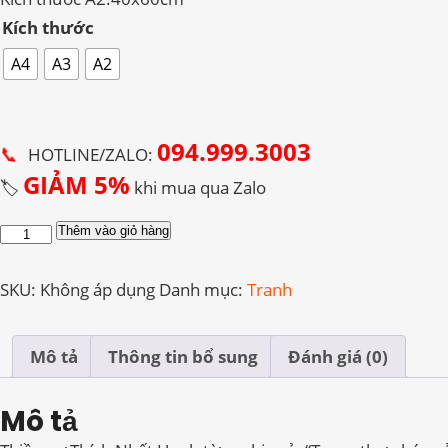
đến
Kích thước
550.000 ₫
A4
A3
A2
094.999.3003
📞
HOTLINE/ZALO:
GIẢM 5%
🏷️
khi mua qua Zalo
Tranh
Thêm vào giỏ hàng
Thư
Pháp
SKU:
Không áp dụng
Danh mục:
Tranh
Thích
Nhất
Hạnh
Mô tả
Thông tin bổ sung
Đánh giá (0)
29
số
Mô tả
lượng