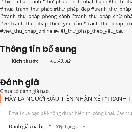
#thích_nhất_hạnh #thư_pháp_thích_nhất_hạnh #thich_n
#mua_tranh_thư_pháp #thư_pháp_đẹp #tranh_thư_pháp
#tranh_thư_pháp_phong_cảnh #tranh_thư_pháp_chữ_nh
#vẽ_tranh_thư_pháp_theo_yêu_cầu #tranh_thư_pháp_tr
#viết_thư_pháp_online #viết_thư_pháp_theo_yêu_cầu
Thông tin bổ sung
Kích thước
A4, A3, A2
Đánh giá
Chưa có đánh giá nào.
HÃY LÀ NGƯỜI ĐẦU TIÊN NHẬN XÉT “TRANH 
Email của bạn sẽ không được hiển thị công khai.
Các tr
Đánh giá của bạn
*