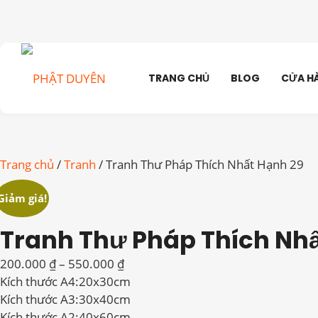
TRANG CHỦ
BLOG
CỬA H
Trang chủ
/
Tranh
/ Tranh Thư Pháp Thích Nhất Hạnh 29
Giảm giá!
Tranh Thư Pháp Thích Nhấ
Khoảng
200.000
₫
–
550.000
₫
giá:
Kích thước A4:20x30cm
từ
Kích thước A3:30x40cm
200.000 ₫
Kích thước A2:40x60cm