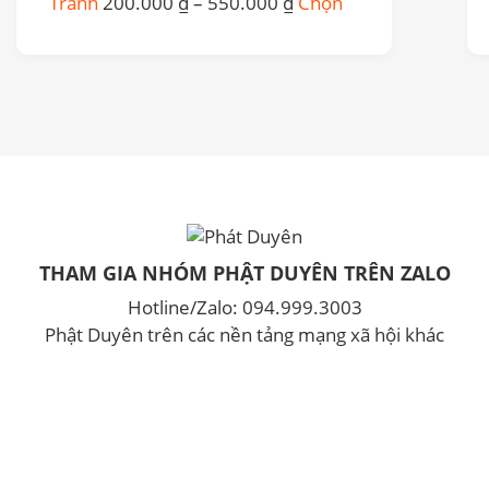
Khoảng
Sản
Tranh
200.000
₫
–
550.000
₫
Chọn
có
giá:
phẩm
thể
từ
này
được
200.000 ₫
có
chọn
đến
nhiều
trên
550.000 ₫
biến
trang
thể.
sản
Các
phẩm
tùy
chọn
có
THAM GIA NHÓM PHẬT DUYÊN TRÊN ZALO
thể
được
Hotline/Zalo: 094.999.3003
chọn
Phật Duyên trên các nền tảng mạng xã hội khác
trên
trang
sản
phẩm