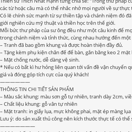
Thiền sư Thích Nhất Hạnh từng chia sẻ: “Trong thư pháp của
các từ hoặc câu mà có thể nhắc nhở mọi người về sự thực
Có lẽ chính sức mạnh từ sự thiền tập và chánh niệm đó đã
giới nghiên cứu mỹ thuật và thiền học trên thế giới.
Mỗi bức thư pháp của sư ông đều như một câu kinh để mọi 
trong chánh niệm và tỉnh thức, cùng nhau hướng đến một c
– Tranh đã bao gồm khung và được hoàn thiện đầy đủ.
– Tặng kèm phụ kiện chân đế để bàn, gắn bằng keo 2 mặt 
– Mặt chống nước, dễ dàng vệ sinh.
* Nếu có bất kì hư hỏng liên quan tới vấn đề vận chuyển 
giá và đóng góp tích cực của quý khách!
——————
THÔNG TIN CHI TIẾT SẢN PHẨM
– Màu sắc khung: màu sơn gỗ tự nhiên, tranh dày 2cm, vi
– Chất liệu khung: gỗ vân tự nhiên
– Mặt tranh: in giấy lụa, mực không phai, mặt ép màng lụa
Lưu ý: do sản xuất thủ công nên kích thước thực tế có thể s
———————