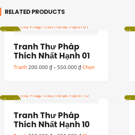
RELATED PRODUCTS
Giảm giá!
Giảm 
Tranh Thư Pháp
Thích Nhất Hạnh 01
Khoảng
Sản
Tranh
200.000
₫
–
550.000
₫
Chọn
giá:
phẩm
từ
này
200.000 ₫
có
đến
nhiều
Giảm giá!
Giảm 
550.000 ₫
biến
thể.
Tranh Thư Pháp
Các
tùy
Thích Nhất Hạnh 10
chọn