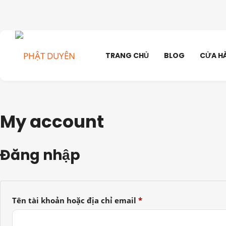
TRANG CHỦ
BLOG
CỬA H
My account
Đăng nhập
Bắt
Tên tài khoản hoặc địa chỉ email
*
buộc